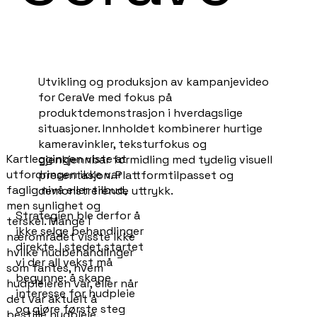
Utvikling og produksjon av kampanjevideo
for CeraVe med fokus på
produktdemonstrasjon i hverdagslige
situasjoner. Innholdet kombinerer hurtige
kameravinkler, teksturfokus og
Kartleggingen viste at
gjenkjennbar formidling med tydelig visuell
utfordringen ikke var
presentasjon. Plattformtilpasset og
faglig nivå eller tilbud,
demonstrerende uttrykk.
men synlighet og
Strategien ble derfor å
terskel. Mange i
ikke selge behandlinger
nærområdet visste ikke
direkte. I stedet startet
hvilke hudbehandlinger
vi der all vekst må
som fantes, hvem
begynne: å skape
hudpleieren var, eller når
interesse for hudpleie
det var aktuelt å
og gjøre første steg
bestille hudpleie.