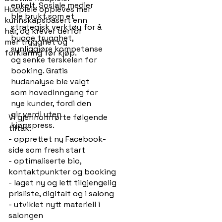
enkelt. Sosiale medier
Hudpleie oppleves mer
ble brukt som et
kunnskapsbasert enn
strategisk verktøy for å
hår, og krever derfor
bygge trygghet,
mer trygghet og
synliggjøre kompetanse
forklaring før kjøp.
og senke terskelen for
booking. Gratis
hudanalyse ble valgt
som hovedinngang for
nye kunder, fordi den
gir verdi uten
Vi gjennomførte følgende
kjøpspress.
tiltak:
- opprettet ny Facebook-
side som fresh start
- optimaliserte bio,
kontaktpunkter og booking
- laget ny og lett tilgjengelig
prisliste, digitalt og i salong
- utviklet nytt materiell i
salongen