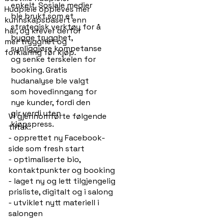
enkelt. Sosiale medier
Hudpleie oppleves mer
ble brukt som et
kunnskapsbasert enn
strategisk verktøy for å
hår, og krever derfor
bygge trygghet,
mer trygghet og
synliggjøre kompetanse
forklaring før kjøp.
og senke terskelen for
booking. Gratis
hudanalyse ble valgt
som hovedinngang for
nye kunder, fordi den
gir verdi uten
Vi gjennomførte følgende
kjøpspress.
tiltak:
- opprettet ny Facebook-
side som fresh start
- optimaliserte bio,
kontaktpunkter og booking
- laget ny og lett tilgjengelig
prisliste, digitalt og i salong
- utviklet nytt materiell i
salongen